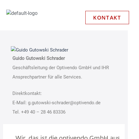
Zum
Inhalt
KONTAKT
springen
Guido Gutowski Schrader
Geschäftsleitung der Optivendo GmbH und IHR
Ansprechpartner für alle Services.
Direktkontakt:
E-Mail: g.gutowski-schrader@optivendo.de
Tel. +49 40 – 28 46 83336
Wir, das ist die optivendo GmbH aus